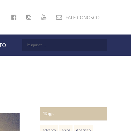
FALE CONOSCO
Pesquisar
TO
por:
Tags
Advento
Anjos
Aparição