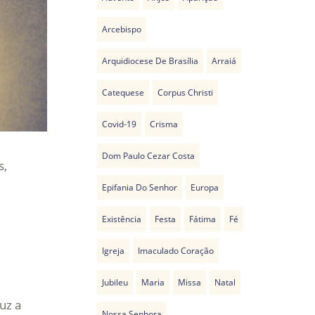
Arcebispo
Arquidiocese De Brasília
Arraiá
Catequese
Corpus Christi
Covid-19
Crisma
Dom Paulo Cezar Costa
s,
Epifania Do Senhor
Europa
Existência
Festa
Fátima
Fé
Igreja
Imaculado Coração
Jubileu
Maria
Missa
Natal
uz a
Nossa Senhora