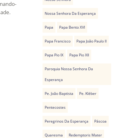
rnando-
dade.
Nossa Senhora Da Esperança
Papa
Papa Bento XVI
Papa Francisco
Papa João Paulo II
Papa Pio IX
Papa Pio XII
Paroquia Nossa Senhora Da
Esperança
Pe. João Baptista
Pe. Kléber
Pentecostes
Peregrinos Da Esperança
Páscoa
Quaresma
Redemptoris Mater