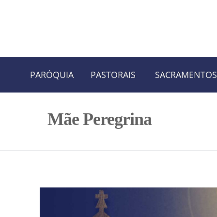
Skip
Skip
PARÓQUIA
PASTORAIS
SACRAMENTOS
to
to
navigation
content
Mãe Peregrina