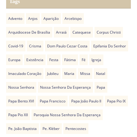
Tags
Advento
Anjos
Aparição
Arcebispo
Arquidiocese De Brasília
Arraiá
Catequese
Corpus Christi
Covid-19
Crisma
Dom Paulo Cezar Costa
Epifania Do Senhor
Europa
Existência
Festa
Fátima
Fé
Igreja
Imaculado Coração
Jubileu
Maria
Missa
Natal
Nossa Senhora
Nossa Senhora Da Esperança
Papa
Papa Bento XVI
Papa Francisco
Papa João Paulo II
Papa Pio IX
Papa Pio XII
Paroquia Nossa Senhora Da Esperança
Pe. João Baptista
Pe. Kléber
Pentecostes