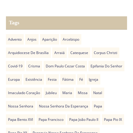
Tags
Advento
Anjos
Aparição
Arcebispo
Arquidiocese De Brasília
Arraiá
Catequese
Corpus Christi
Covid-19
Crisma
Dom Paulo Cezar Costa
Epifania Do Senhor
Europa
Existência
Festa
Fátima
Fé
Igreja
Imaculado Coração
Jubileu
Maria
Missa
Natal
Nossa Senhora
Nossa Senhora Da Esperança
Papa
Papa Bento XVI
Papa Francisco
Papa João Paulo II
Papa Pio IX
Papa Pio XII
Paroquia Nossa Senhora Da Esperança