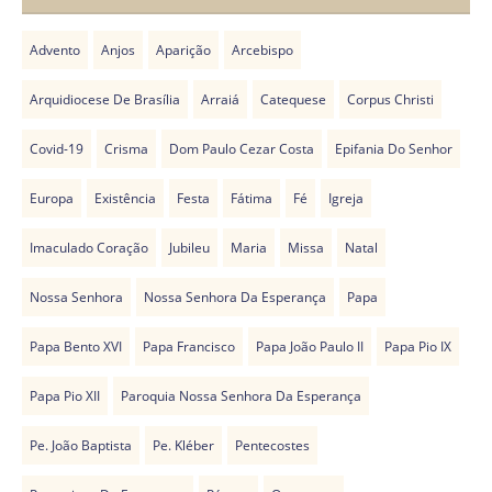
Advento
Anjos
Aparição
Arcebispo
Arquidiocese De Brasília
Arraiá
Catequese
Corpus Christi
Covid-19
Crisma
Dom Paulo Cezar Costa
Epifania Do Senhor
Europa
Existência
Festa
Fátima
Fé
Igreja
Imaculado Coração
Jubileu
Maria
Missa
Natal
Nossa Senhora
Nossa Senhora Da Esperança
Papa
Papa Bento XVI
Papa Francisco
Papa João Paulo II
Papa Pio IX
Papa Pio XII
Paroquia Nossa Senhora Da Esperança
Pe. João Baptista
Pe. Kléber
Pentecostes