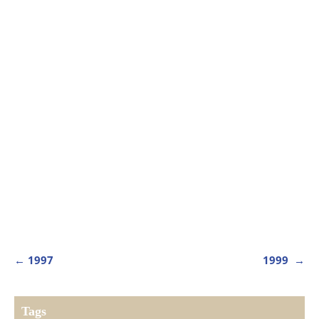
NAVEGAÇÃO
←
1997
1999
→
DE
POST
Tags