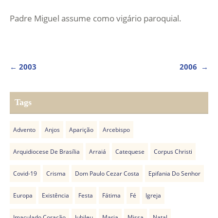
Padre Miguel assume como vigário paroquial.
NAVEGAÇÃO
←
2003
2006
→
DE
POST
Tags
Advento
Anjos
Aparição
Arcebispo
Arquidiocese De Brasília
Arraiá
Catequese
Corpus Christi
Covid-19
Crisma
Dom Paulo Cezar Costa
Epifania Do Senhor
Europa
Existência
Festa
Fátima
Fé
Igreja
Imaculado Coração
Jubileu
Maria
Missa
Natal