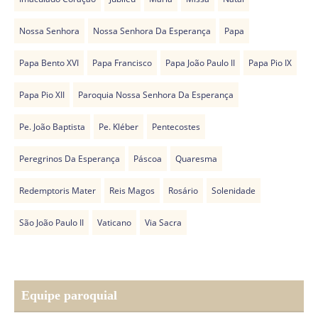
Nossa Senhora
Nossa Senhora Da Esperança
Papa
Papa Bento XVI
Papa Francisco
Papa João Paulo II
Papa Pio IX
Papa Pio XII
Paroquia Nossa Senhora Da Esperança
Pe. João Baptista
Pe. Kléber
Pentecostes
Peregrinos Da Esperança
Páscoa
Quaresma
Redemptoris Mater
Reis Magos
Rosário
Solenidade
São João Paulo II
Vaticano
Via Sacra
Equipe paroquial