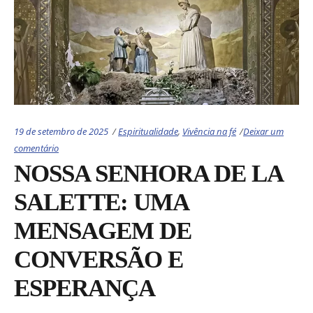
Categories:
19 de setembro de 2025
Espiritualidade
,
Vivência na fé
Deixar um
comentário
NOSSA SENHORA DE LA
SALETTE: UMA
MENSAGEM DE
CONVERSÃO E
ESPERANÇA