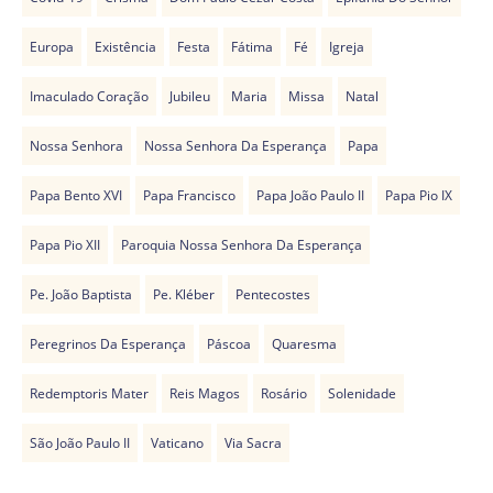
Europa
Existência
Festa
Fátima
Fé
Igreja
Imaculado Coração
Jubileu
Maria
Missa
Natal
Nossa Senhora
Nossa Senhora Da Esperança
Papa
Papa Bento XVI
Papa Francisco
Papa João Paulo II
Papa Pio IX
Papa Pio XII
Paroquia Nossa Senhora Da Esperança
Pe. João Baptista
Pe. Kléber
Pentecostes
Peregrinos Da Esperança
Páscoa
Quaresma
Redemptoris Mater
Reis Magos
Rosário
Solenidade
São João Paulo II
Vaticano
Via Sacra