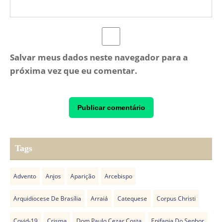
Salvar meus dados neste navegador para a
próxima vez que eu comentar.
Tags
Advento
Anjos
Aparição
Arcebispo
Arquidiocese De Brasília
Arraiá
Catequese
Corpus Christi
Covid-19
Crisma
Dom Paulo Cezar Costa
Epifania Do Senhor