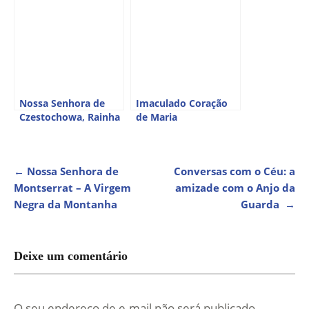
Nossa Senhora de
Imaculado Coração
Czestochowa, Rainha
de Maria
da Polônia
NAVEGAÇÃO
←
Nossa Senhora de
Conversas com o Céu: a
Montserrat – A Virgem
amizade com o Anjo da
DE
Negra da Montanha
Guarda
→
POST
Deixe um comentário
O seu endereço de e-mail não será publicado.