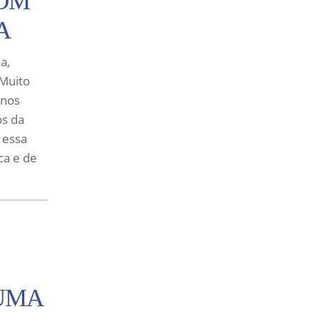
COM
A
a,
 Muito
 nos
os da
 essa
ca e de
 UMA