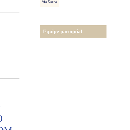
Via Sacra
Equipe paroquial
é
O