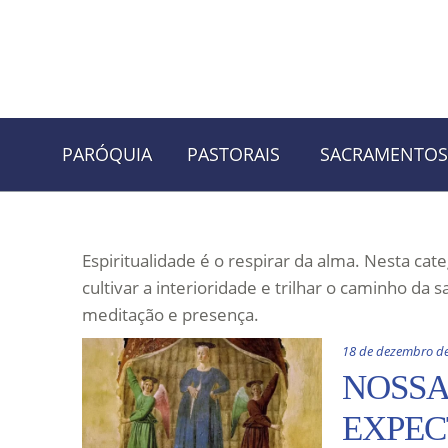
Skip
Skip
PARÓQUIA
PASTORAIS
SACRAMENTOS
to
to
navigation
content
Espiritualidade é o respirar da alma. Nesta ca
cultivar a interioridade e trilhar o caminho da 
meditação e presença.
18 de dezembro d
NOSSA
EXPEC