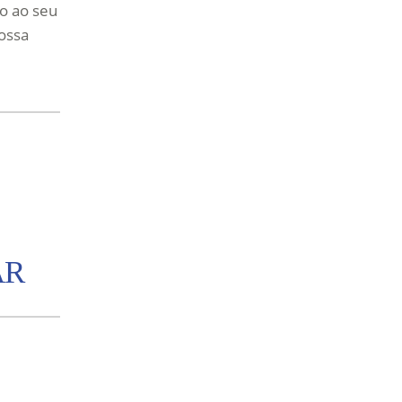
do ao seu
ossa
AR