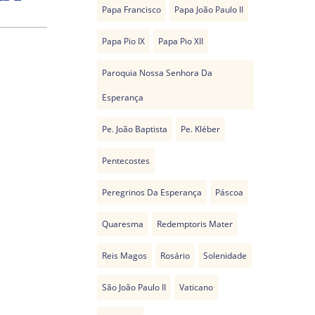
Papa Francisco
Papa João Paulo II
Papa Pio IX
Papa Pio XII
Paroquia Nossa Senhora Da
Esperança
Pe. João Baptista
Pe. Kléber
Pentecostes
Peregrinos Da Esperança
Páscoa
Quaresma
Redemptoris Mater
Reis Magos
Rosário
Solenidade
São João Paulo II
Vaticano