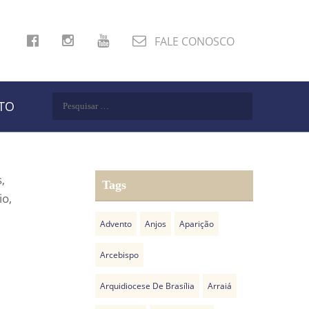
FALE CONOSCO
Pesquisar
TO
por:
,
Tags
io,
Advento
Anjos
Aparição
Arcebispo
Arquidiocese De Brasília
Arraiá