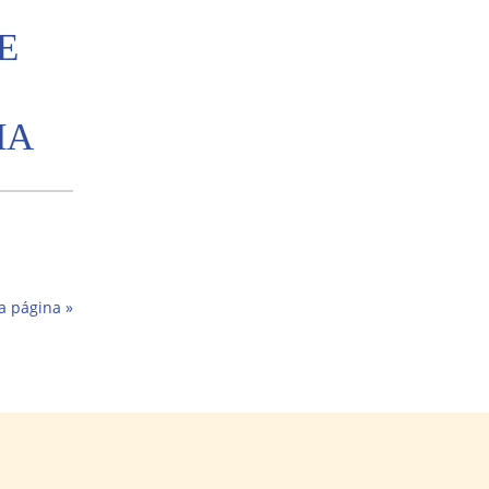
E
IA
a página »