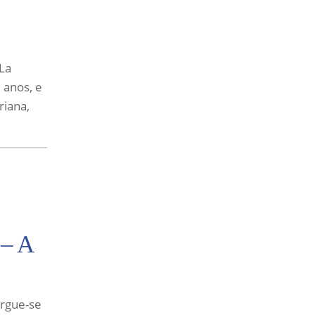
La
 anos, e
riana,
– A
ergue-se