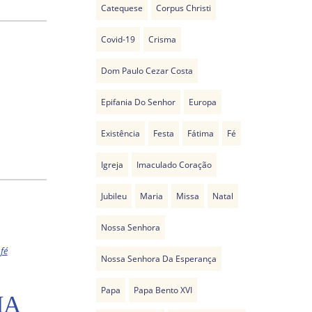
Catequese
Corpus Christi
Covid-19
Crisma
Dom Paulo Cezar Costa
Epifania Do Senhor
Europa
Existência
Festa
Fátima
Fé
Igreja
Imaculado Coração
Jubileu
Maria
Missa
Natal
Nossa Senhora
fé
Nossa Senhora Da Esperança
Papa
Papa Bento XVI
IA