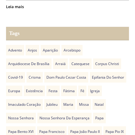
Leia mais
Tags
Advento
Anjos
Aparição
Arcebispo
Arquidiocese De Brasília
Arraiá
Catequese
Corpus Christi
Covid-19
Crisma
Dom Paulo Cezar Costa
Epifania Do Senhor
Europa
Existência
Festa
Fátima
Fé
Igreja
Imaculado Coração
Jubileu
Maria
Missa
Natal
Nossa Senhora
Nossa Senhora Da Esperança
Papa
Papa Bento XVI
Papa Francisco
Papa João Paulo II
Papa Pio IX