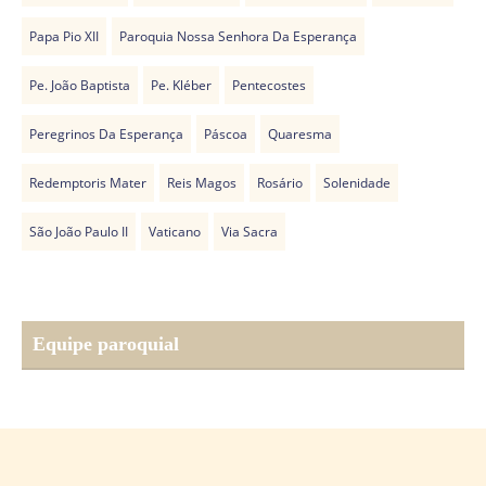
Papa Pio XII
Paroquia Nossa Senhora Da Esperança
Pe. João Baptista
Pe. Kléber
Pentecostes
Peregrinos Da Esperança
Páscoa
Quaresma
Redemptoris Mater
Reis Magos
Rosário
Solenidade
São João Paulo II
Vaticano
Via Sacra
Equipe paroquial