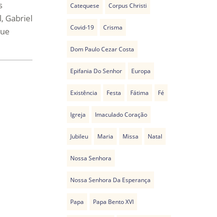
s
Catequese
Corpus Christi
, Gabriel
Covid-19
Crisma
que
Dom Paulo Cezar Costa
Epifania Do Senhor
Europa
Existência
Festa
Fátima
Fé
Igreja
Imaculado Coração
Jubileu
Maria
Missa
Natal
Nossa Senhora
Nossa Senhora Da Esperança
Papa
Papa Bento XVI