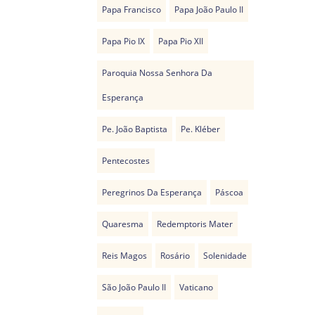
Papa Francisco
Papa João Paulo II
Papa Pio IX
Papa Pio XII
Paroquia Nossa Senhora Da
Esperança
Pe. João Baptista
Pe. Kléber
Pentecostes
Peregrinos Da Esperança
Páscoa
Quaresma
Redemptoris Mater
Reis Magos
Rosário
Solenidade
São João Paulo II
Vaticano