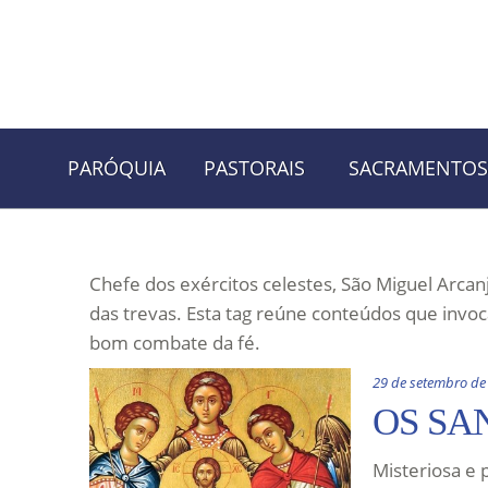
Skip
Skip
PARÓQUIA
PASTORAIS
SACRAMENTOS
to
to
navigation
content
Chefe dos exércitos celestes, São Miguel Arcan
das trevas. Esta tag reúne conteúdos que invoc
bom combate da fé.
29 de setembro de
OS SA
Misteriosa e 