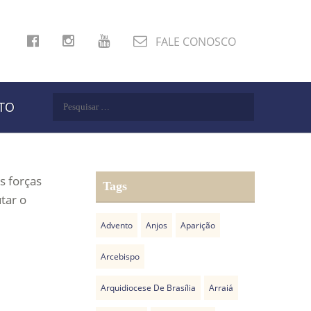
FALE CONOSCO
Pesquisar
TO
por:
s forças
Tags
tar o
Advento
Anjos
Aparição
Arcebispo
Arquidiocese De Brasília
Arraiá