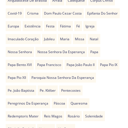
Arquidiocese De Brasília
Arraiá
Catequese
Corpus Christi
Covid-19
Crisma
Dom Paulo Cezar Costa
Epifania Do Senhor
Europa
Existência
Festa
Fátima
Fé
Igreja
Imaculado Coração
Jubileu
Maria
Missa
Natal
Nossa Senhora
Nossa Senhora Da Esperança
Papa
Papa Bento XVI
Papa Francisco
Papa João Paulo II
Papa Pio IX
Papa Pio XII
Paroquia Nossa Senhora Da Esperança
Pe. João Baptista
Pe. Kléber
Pentecostes
Peregrinos Da Esperança
Páscoa
Quaresma
Redemptoris Mater
Reis Magos
Rosário
Solenidade