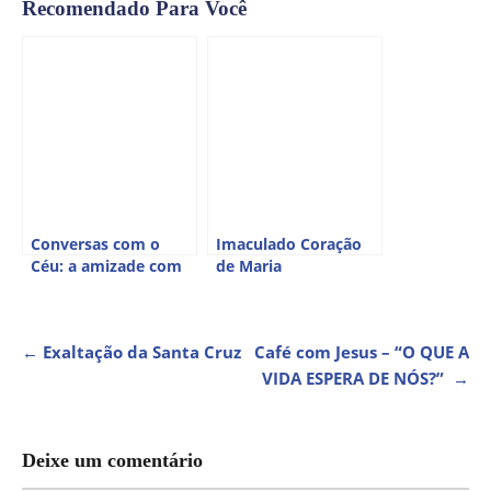
Recomendado Para Você
Conversas com o
Imaculado Coração
Céu: a amizade com
de Maria
o Anjo da Guarda
NAVEGAÇÃO
←
Exaltação da Santa Cruz
Café com Jesus – “O QUE A
VIDA ESPERA DE NÓS?”
→
DE
POST
Deixe um comentário