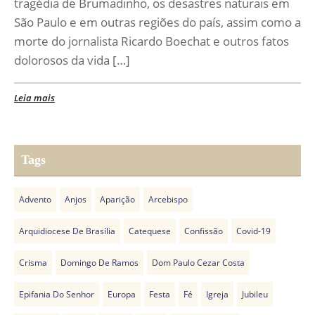
tragédia de Brumadinho, os desastres naturais em
São Paulo e em outras regiões do país, assim como a
morte do jornalista Ricardo Boechat e outros fatos
dolorosos da vida […]
Leia mais
Tags
Advento
Anjos
Aparição
Arcebispo
Arquidiocese De Brasília
Catequese
Confissão
Covid-19
Crisma
Domingo De Ramos
Dom Paulo Cezar Costa
Epifania Do Senhor
Europa
Festa
Fé
Igreja
Jubileu