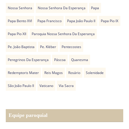
Nossa Senhora
Nossa Senhora Da Esperança
Papa
Papa Bento XVI
Papa Francisco
Papa João Paulo II
Papa Pio IX
Papa Pio XII
Paroquia Nossa Senhora Da Esperança
Pe. João Baptista
Pe. Kléber
Pentecostes
Peregrinos Da Esperança
Páscoa
Quaresma
Redemptoris Mater
Reis Magos
Rosário
Solenidade
São João Paulo II
Vaticano
Via Sacra
Equipe paroquial