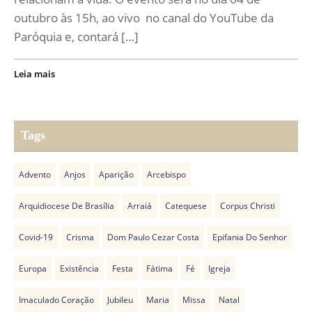
outubro às 15h, ao vivo no canal do YouTube da
Paróquia e, contará […]
Leia mais
Tags
Advento
Anjos
Aparição
Arcebispo
Arquidiocese De Brasília
Arraiá
Catequese
Corpus Christi
Covid-19
Crisma
Dom Paulo Cezar Costa
Epifania Do Senhor
Europa
Existência
Festa
Fátima
Fé
Igreja
Imaculado Coração
Jubileu
Maria
Missa
Natal