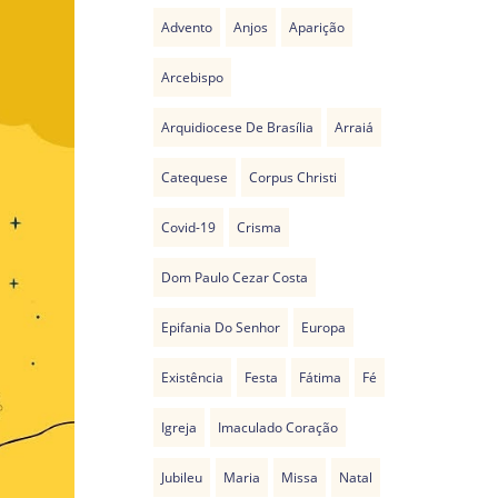
Advento
Anjos
Aparição
Arcebispo
Arquidiocese De Brasília
Arraiá
Catequese
Corpus Christi
Covid-19
Crisma
Dom Paulo Cezar Costa
Epifania Do Senhor
Europa
Existência
Festa
Fátima
Fé
Igreja
Imaculado Coração
Jubileu
Maria
Missa
Natal