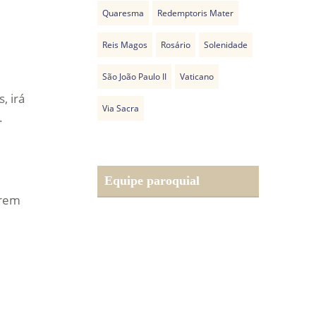
Quaresma
Redemptoris Mater
Reis Magos
Rosário
Solenidade
São João Paulo II
Vaticano
, irá
Via Sacra
.
Equipe paroquial
erem