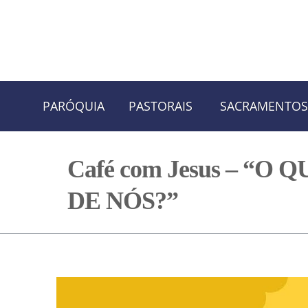
Skip
Skip
PARÓQUIA
PASTORAIS
SACRAMENTOS
to
to
navigation
content
Café com Jesus – “O 
DE NÓS?”