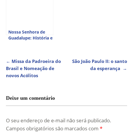
Nossa Senhora de
Guadalupe: História e
Devoção
NAVEGAÇÃO
←
Missa da Padroeira do
São João Paulo II: o santo
Brasil e Nomeação de
da esperança
→
DE
novos Acólitos
POST
Deixe um comentário
O seu endereço de e-mail não será publicado.
Campos obrigatórios são marcados com
*