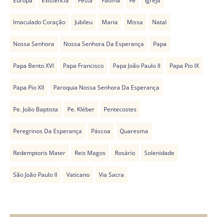
Europa
Existência
Festa
Fátima
Fé
Igreja
Imaculado Coração
Jubileu
Maria
Missa
Natal
Nossa Senhora
Nossa Senhora Da Esperança
Papa
Papa Bento XVI
Papa Francisco
Papa João Paulo II
Papa Pio IX
Papa Pio XII
Paroquia Nossa Senhora Da Esperança
Pe. João Baptista
Pe. Kléber
Pentecostes
Peregrinos Da Esperança
Páscoa
Quaresma
Redemptoris Mater
Reis Magos
Rosário
Solenidade
São João Paulo II
Vaticano
Via Sacra