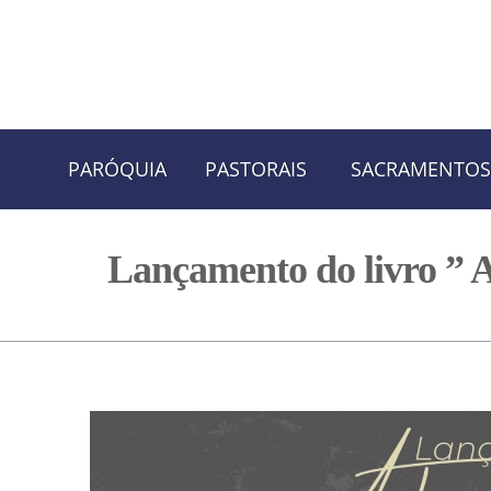
Skip
Skip
PARÓQUIA
PASTORAIS
SACRAMENTOS
to
to
navigation
content
Lançamento do livro ” 