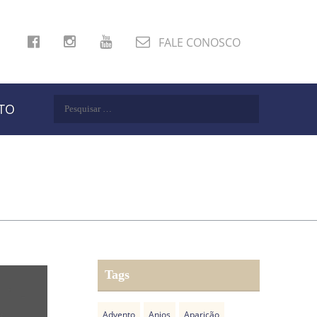
FALE CONOSCO
Pesquisar
TO
por:
Tags
Advento
Anjos
Aparição