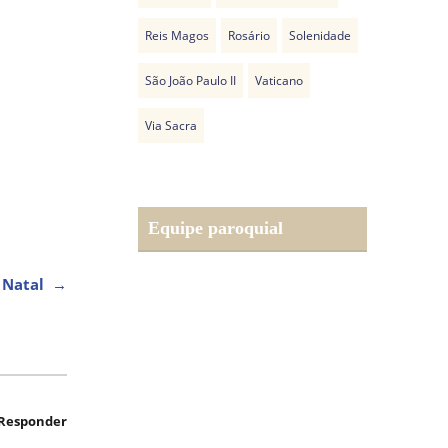
Reis Magos
Rosário
Solenidade
São João Paulo II
Vaticano
Via Sacra
Equipe paroquial
e Natal
→
Responder