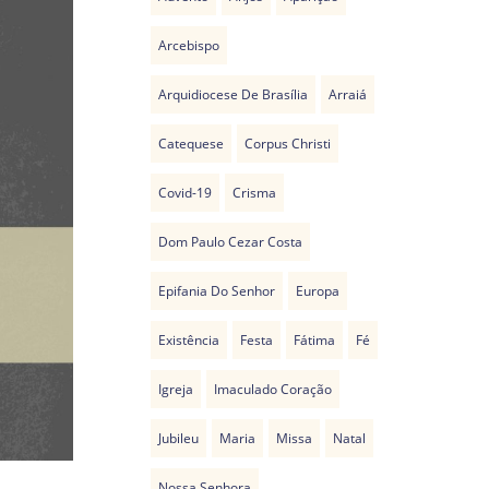
Arcebispo
Arquidiocese De Brasília
Arraiá
Catequese
Corpus Christi
Covid-19
Crisma
Dom Paulo Cezar Costa
Epifania Do Senhor
Europa
Existência
Festa
Fátima
Fé
Igreja
Imaculado Coração
Jubileu
Maria
Missa
Natal
Nossa Senhora