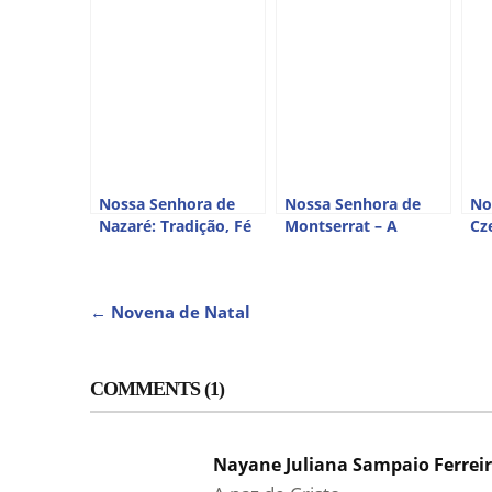
Nossa Senhora de
Nossa Senhora de
No
Nazaré: Tradição, Fé
Montserrat – A
Cz
e Devoção Popular
Virgem Negra da
da
Montanha
NAVEGAÇÃO
←
Novena de Natal
DE
COMMENTS (1)
POST
Nayane Juliana Sampaio Ferrei