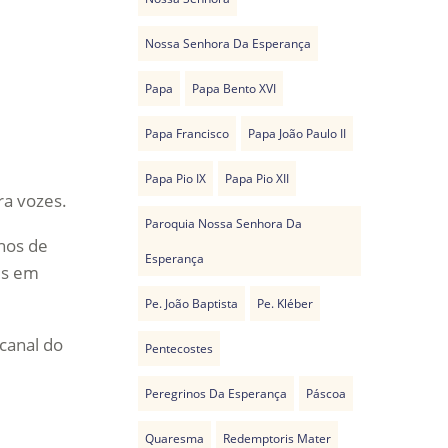
Nossa Senhora Da Esperança
Papa
Papa Bento XVI
Papa Francisco
Papa João Paulo II
Papa Pio IX
Papa Pio XII
ra vozes.
Paroquia Nossa Senhora Da
lhos de
Esperança
es em
Pe. João Baptista
Pe. Kléber
canal do
Pentecostes
Peregrinos Da Esperança
Páscoa
Quaresma
Redemptoris Mater