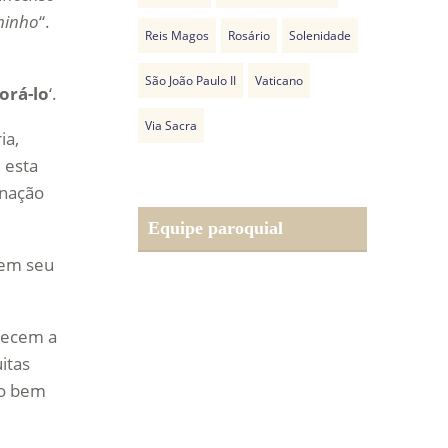
minho
“.
Reis Magos
Rosário
Solenidade
São João Paulo II
Vaticano
orá-lo
‘.
Via Sacra
ia,
 esta
inação
Equipe paroquial
 em seu
hecem a
itas
so bem