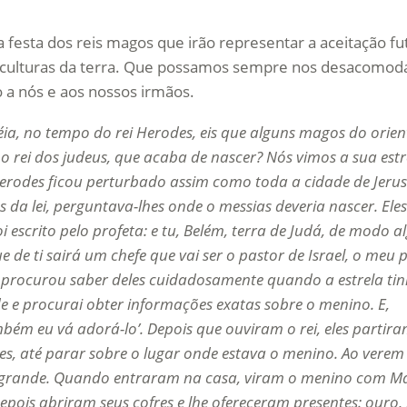
festa dos reis magos que irão representar a aceitação fu
 culturas da terra. Que possamos sempre nos desacomodar
 a nós e aos nossos irmãos.
éia, no tempo do rei Herodes, eis que alguns magos do orien
 rei dos judeus, que acaba de nascer? Nós vimos a sua estr
i Herodes ficou perturbado assim como toda a cidade de Jeru
da lei, perguntava-lhes onde o messias deveria nascer. Eles
 escrito pelo profeta: e tu, Belém, terra de Judá, de modo a
 de ti sairá um chefe que vai ser o pastor de Israel, o meu p
procurou saber deles cuidadosamente quando a estrela ti
de e procurai obter informações exatas sobre o menino. E,
ém eu vá adorá-lo’. Depois que ouviram o rei, eles partira
eles, até parar sobre o lugar onde estava o menino. Ao vere
o grande. Quando entraram na casa, viram o menino com Ma
pois abriram seus cofres e lhe ofereceram presentes: ouro,