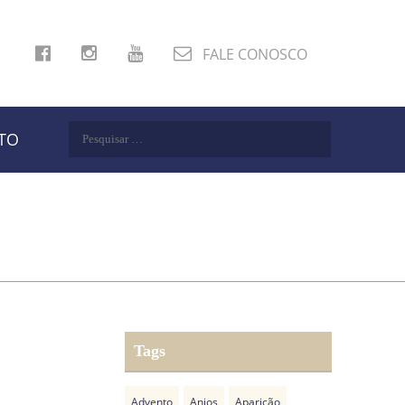
FALE CONOSCO
Pesquisar
TO
por:
Tags
Advento
Anjos
Aparição