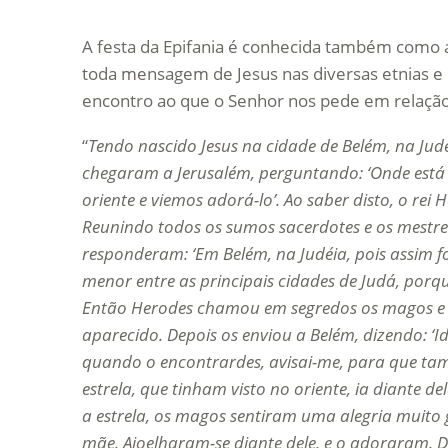
A festa da Epifania é conhecida também como a 
toda mensagem de Jesus nas diversas etnias e
encontro ao que o Senhor nos pede em relação
“
Tendo nascido Jesus na cidade de Belém, na Jud
chegaram a Jerusalém, perguntando: ‘Onde está o
oriente e viemos adorá-lo’. Ao saber disto, o re
Reunindo todos os sumos sacerdotes e os mestres 
responderam: ‘Em Belém, na Judéia, pois assim foi
menor entre as principais cidades de Judá, porque
Então Herodes chamou em segredos os magos e 
aparecido. Depois os enviou a Belém, dizendo: ‘I
quando o encontrardes, avisai-me, para que tamb
estrela, que tinham visto no oriente, ia diante d
a estrela, os magos sentiram uma alegria muit
mãe. Ajoelharam-se diante dele, e o adoraram. De