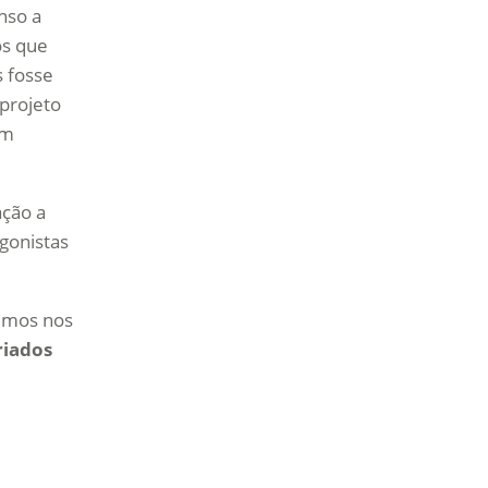
nso a
os que
 fosse
projeto
om
ção a
gonistas
demos nos
riados