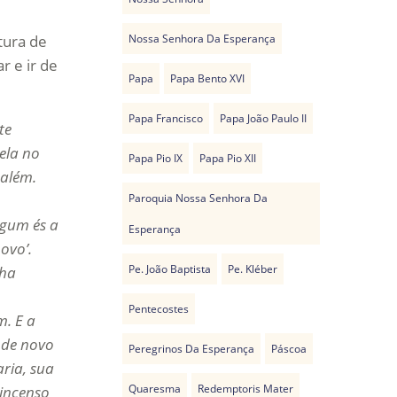
tura de
Nossa Senhora Da Esperança
 e ir de
Papa
Papa Bento XVI
Papa Francisco
Papa João Paulo II
te
ela no
Papa Pio IX
Papa Pio XII
salém.
Paroquia Nossa Senhora Da
lgum és a
Esperança
ovo’.
Pe. João Baptista
Pe. Kléber
nha
Pentecostes
m. E a
m de novo
Peregrinos Da Esperança
Páscoa
ria, sua
Quaresma
Redemptoris Mater
 incenso