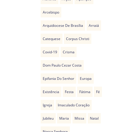
Arcebispo
Arquidiocese De Brasília
Arraiá
Catequese
Corpus Christi
Covid-19
Crisma
Dom Paulo Cezar Costa
Epifania Do Senhor
Europa
Existência
Festa
Fátima
Fé
Igreja
Imaculado Coração
Jubileu
Maria
Missa
Natal
Nossa Senhora