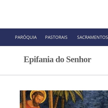
Skip
Skip
PARÓQUIA
PASTORAIS
SACRAMENTOS
to
to
navigation
content
Epifania do Senhor