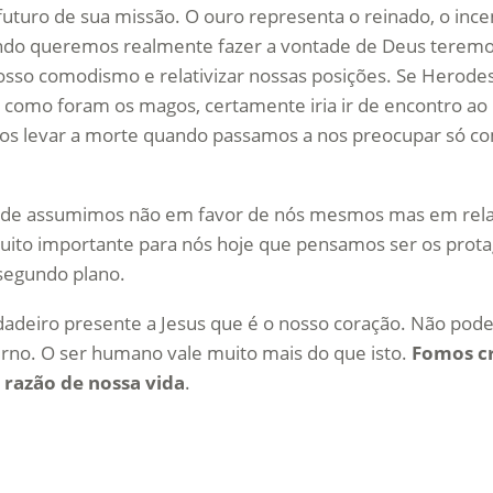
uturo de sua missão. O ouro representa o reinado, o ince
uando queremos realmente fazer a vontade de Deus terem
sso comodismo e relativizar nossas posições. Se Herodes
, como foram os magos, certamente iria ir de encontro ao 
os levar a morte quando passamos a nos preocupar só c
dade assumimos não em favor de nós mesmos mas em rela
uito importante para nós hoje que pensamos ser os prota
segundo plano.
dadeiro presente a Jesus que é o nosso coração. Não po
no. O ser humano vale muito mais do que isto.
Fomos c
 razão de nossa vida
.