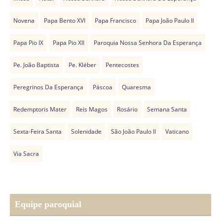
Novena
Papa Bento XVI
Papa Francisco
Papa João Paulo II
Papa Pio IX
Papa Pio XII
Paroquia Nossa Senhora Da Esperança
Pe. João Baptista
Pe. Kléber
Pentecostes
Peregrinos Da Esperança
Páscoa
Quaresma
Redemptoris Mater
Reis Magos
Rosário
Semana Santa
Sexta-Feira Santa
Solenidade
São João Paulo II
Vaticano
Via Sacra
Equipe paroquial