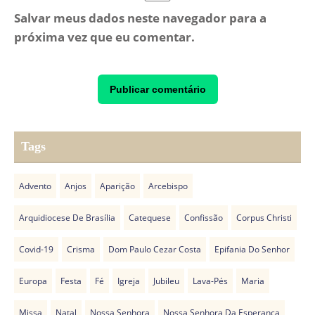
Salvar meus dados neste navegador para a
próxima vez que eu comentar.
Tags
Advento
Anjos
Aparição
Arcebispo
Arquidiocese De Brasília
Catequese
Confissão
Corpus Christi
Covid-19
Crisma
Dom Paulo Cezar Costa
Epifania Do Senhor
Europa
Festa
Fé
Igreja
Jubileu
Lava-Pés
Maria
Missa
Natal
Nossa Senhora
Nossa Senhora Da Esperança